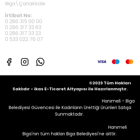
Biga\Çanakkale
İrtibat No:
0 286 315 00 00
0 286 317 33 63
0 286 317 33 23
0 533 022 76 07
©2023 Tüm Hakları
Saklıdır - ikas E-Ticaret
Altyapısı ile Hazırlanmıştır.
Hanımeli - Biga
Belediyesi Güvencesi ile Kadınların Ürettiği Ürünleri Satışa
Sunmaktadır.
Hanımeli
Biga'nın tüm hakları Biga Belediyesi'ne aittir.