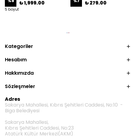
%
9
%
7
₺ 1,999.00
₺ 279.00
5 boyut
Kategoriler
Hesabım
Hakkımızda
Sözleşmeler
Adres
Sakarya Mahallesi, Kıbrıs Şehitleri Caddesi, No:10 -
Biga Belediyesi
Sakarya Mahallesi,
Kıbrıs Şehitleri Caddesi, No:23
Atatürk Kültür Merkezi(AKM)