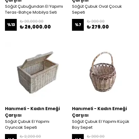
Çarşısı
Çarşısı
Söğüt Çubuğundan El Yapımı
Söğüt Çubuk Oval Çocuk
Teras-Bahçe Mobilya Seti
Sepeti
₺ 30,000.00
₺ 300.00
%
13
%
7
₺ 26,000.00
₺ 279.00
Hanımeli - Kadın Emeği
Hanımeli - Kadın Emeği
Çarşısı
Çarşısı
Söğüt Çubuk El Yapımı
Söğüt Çubuk El Yapımı Küçük
Oyuncak Sepeti
Boy Sepet
₺ 2,200.00
₺ 300.00