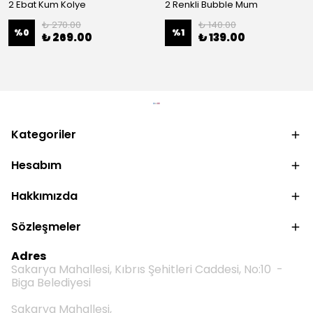
2 Ebat Kum Kolye
2 Renkli Bubble Mum
₺ 270.00
₺ 140.00
%
0
%
1
₺ 269.00
₺ 139.00
Kategoriler
Hesabım
Hakkımızda
Sözleşmeler
Adres
Sakarya Mahallesi, Kıbrıs Şehitleri Caddesi, No:10 -
Biga Belediyesi
Sakarya Mahallesi,