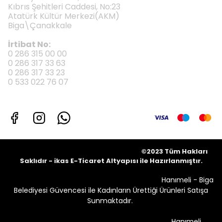
Kıbrıs Şehitleri Caddesi, No:23
Atatürk Kültür Merkezi(AKM)
Biga\Çanakkale
İrtibat No:
0 286 315 00 00
0 286 317 33 63
0 286 317 33 23
0 533 022 76 07
©2023 Tüm Hakları
Saklıdır - ikas E-Ticaret
Altyapısı ile Hazırlanmıştır.
Hanımeli - Biga
Belediyesi Güvencesi ile Kadınların Ürettiği Ürünleri Satışa
Sunmaktadır.
Hanımeli