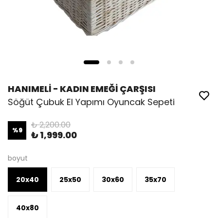
HANIMELİ - KADIN EMEĞİ ÇARŞISI
Söğüt Çubuk El Yapımı Oyuncak Sepeti
₺ 2,200.00
%
9
₺ 1,999.00
boyut
20x40
25x50
30x60
35x70
40x80