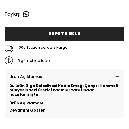
Paylaş
:
SEPETE EKLE
1000 TL üzeri ücretsiz kargo
5 gün içinde iade
Ürün Açıklaması
Bu ürün Biga Belediyesi Kadın Emeği Çarşısı Hanımeli
bünyesindeki üretici kadınlar tarafından
hazırlanmıştır.
Ürün Açıklaması
Devamını Göster