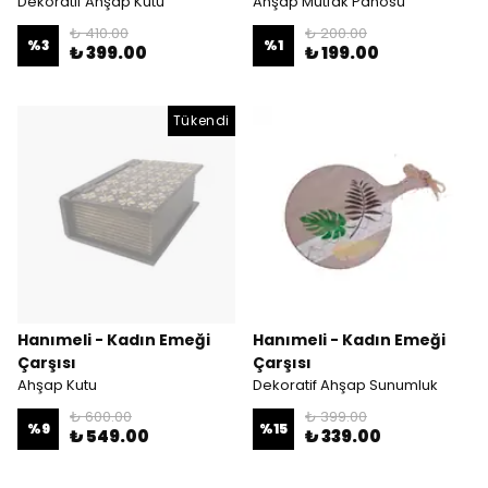
Dekoratif Ahşap Kutu
Ahşap Mutfak Panosu
₺ 410.00
₺ 200.00
%
3
%
1
₺ 399.00
₺ 199.00
Tükendi
Hanımeli - Kadın Emeği
Hanımeli - Kadın Emeği
Çarşısı
Çarşısı
Ahşap Kutu
Dekoratif Ahşap Sunumluk
₺ 600.00
₺ 399.00
%
9
%
15
₺ 549.00
₺ 339.00