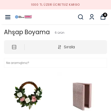
YENI SEZON ÜRÜNLER
0
Ahşap Boyama
6
ürün
Sırala