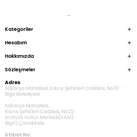
Kategoriler
Hesabım
Hakkımızda
Sözleşmeler
Adres
Sakarya Mahallesi, Kıbrıs Şehitleri Caddesi, No:10 -
Biga Belediyesi
Sakarya Mahallesi,
Kıbrıs Şehitleri Caddesi, No:23
Atatürk Kültür Merkezi(AKM)
Biga\Çanakkale
İrtibat No: