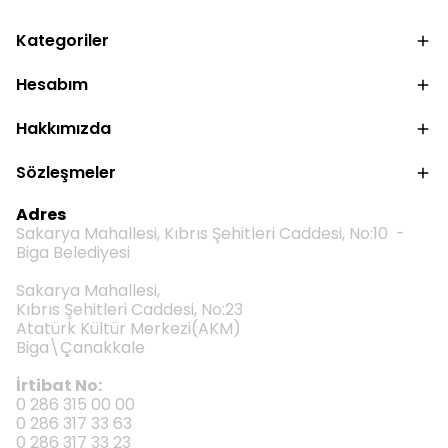
Kategoriler
Hesabım
Hakkımızda
Sözleşmeler
Adres
Sakarya Mahallesi, Kıbrıs Şehitleri Caddesi, No:10 -
Biga Belediyesi
Sakarya Mahallesi,
Kıbrıs Şehitleri Caddesi, No:23
Atatürk Kültür Merkezi(AKM)
Biga\Çanakkale
İrtibat No:
0 286 315 00 00
0 286 317 33 63
0 286 317 33 23