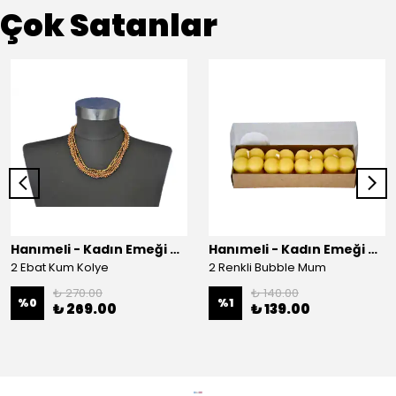
Çok Satanlar
Hanımeli - Kadın Emeği Çarşısı
Hanımeli - Kadın Emeği Çarşısı
2 Ebat Kum Kolye
2 Renkli Bubble Mum
₺ 270.00
₺ 140.00
%
0
%
1
₺ 269.00
₺ 139.00