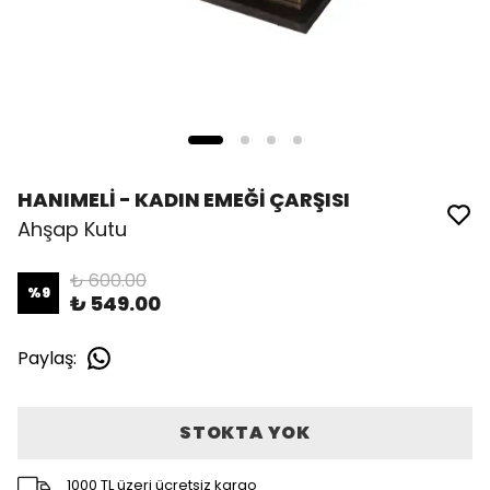
HANIMELİ - KADIN EMEĞİ ÇARŞISI
Ahşap Kutu
₺ 600.00
%
9
₺ 549.00
Paylaş
:
STOKTA YOK
1000 TL üzeri ücretsiz kargo