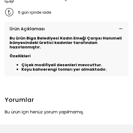
5 gün içinde iade
Ürün Açıklaması
Bu ürün Biga Belediyesi Kadın Emeği Çarşısı Hanımeli
bünyesindeki üretici kadınlar tarafından
hazırlanmıştır.
Özellikleri
Çiçek modifiyeli desenleri mevcuttur.
Koyu kahverengi tonları yer almaktadır.
Yorumlar
Bu ürün için henüz yorum yapılmamış.