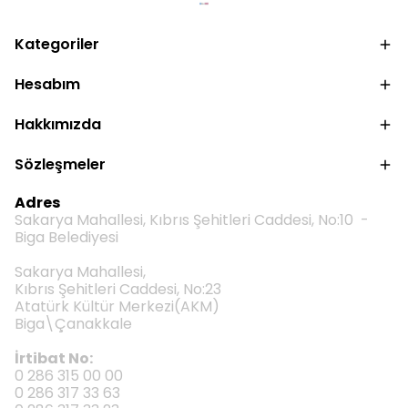
Kategoriler
Hesabım
Hakkımızda
Sözleşmeler
Adres
Sakarya Mahallesi, Kıbrıs Şehitleri Caddesi, No:10 -
Biga Belediyesi
Sakarya Mahallesi,
Kıbrıs Şehitleri Caddesi, No:23
Atatürk Kültür Merkezi(AKM)
Biga\Çanakkale
İrtibat No:
0 286 315 00 00
0 286 317 33 63