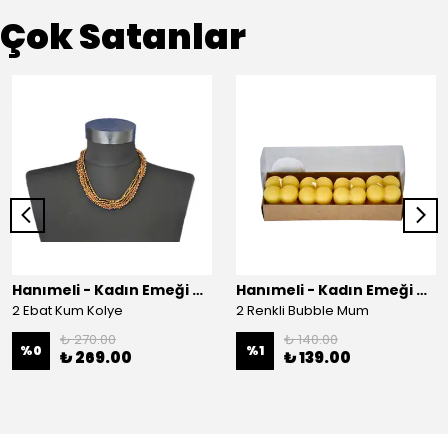
Çok Satanlar
Hanımeli - Kadın Emeği Çarşısı
Hanımeli - Kadın Emeği Çarşısı
2 Ebat Kum Kolye
2 Renkli Bubble Mum
₺ 270.00
₺ 140.00
%
0
%
1
₺ 269.00
₺ 139.00