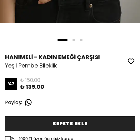
HANIMELİ - KADIN EMEĞİ ÇARŞISI
Yeşil Pembe Bileklik
₺ 150.00
%
7
₺ 139.00
Paylaş
:
SEPETE EKLE
1000 TL üzeri ücretsiz kargo