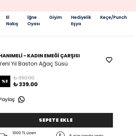
El
İğne
Giyim
Hediyelik
Keçe/Punch
Nakış
Oyası
Eşya
HANIMELİ - KADIN EMEĞİ ÇARŞISI
Yeni Yıl Baston Ağaç Süsü
₺ 350.00
%
3
₺ 339.00
Paylaş
:
SEPETE EKLE
1000 TL üzeri
5 gün içinde iade