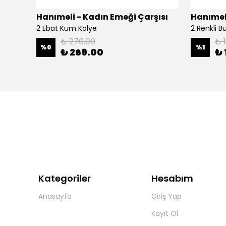
şısı
Hanımeli - Kadın Emeği Çarşısı
Hanımeli
2 Ebat Kum Kolye
2 Renkli 
₺ 270.00
₺ 
%
0
%
1
₺ 269.00
₺ 
Kategoriler
Hesabım
Anasayfa
Giriş Yap
Kayıt Ol