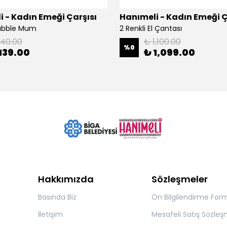
 - Kadın Emeği Çarşısı
Hanımeli - Kadın Emeği Ç
Bubble Mum
2 Renkli El Çantası
140.00
₺ 1,100.00
%
0
139.00
₺ 1,099.00
Hakkımızda
Sözleşmeler
Basında Biz
Ön Bilgilendirme For
İletişim
Mesafeli Satış Sözleş