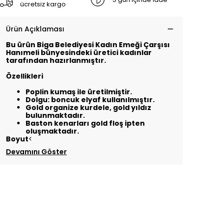
ücretsiz kargo
Ürün Açıklaması
Bu ürün Biga Belediyesi Kadın Emeği Çarşısı
Hanımeli bünyesindeki üretici kadınlar
tarafından hazırlanmıştır.
Özellikleri
Poplin kumaş ile üretilmiştir.
Dolgu: boncuk elyaf kullanılmıştır.
Gold organize kurdele, gold yıldız
bulunmaktadır.
Baston kenarları gold floş ipten
oluşmaktadır.
Boyut
<
Devamını Göster