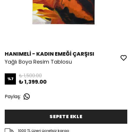
HANIMELİ - KADIN EMEĞİ ÇARŞISI
Yağlı Boya Resim Tablosu
₺ 1,500.00
%
7
₺ 1,399.00
Paylaş
:
SEPETE EKLE
1000 TL üzeri ücretsiz kargo