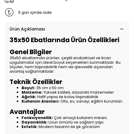
5 gün içinde iade
Ürün Açıklaması
35x50 Ebatlarında Ürün Özellikleri
Genel Bilgiler
35x50 ebatlarında ürünler, çeşitli endüstriyel ve ticari
uygulamalar için ideal boyut seçenekleri sunmaktadır. Bu
ölçüler, hem taşınabilirlik hem de işlevsellik açısından
avantaj sağlamaktadır.
Teknik Özellikler
Boyut:
35 cm x 50 cm
Malzeme:
Yüksek kaliteli, dayanıklı malzemeler
Ağırlık:
Hafif yapısı ile kolay taşınabilirlik
Kullanım Alanları:
Ofis, ev, sanayi, eğitim kurumları
Avantajlar
Fonksiyonellik:
Çok amaçlı kullanım imkanı
Dayanıklılık:
Uzun ömürlü ve sağlam yapı
Estetik:
Modern tasarım ile şık görünüm