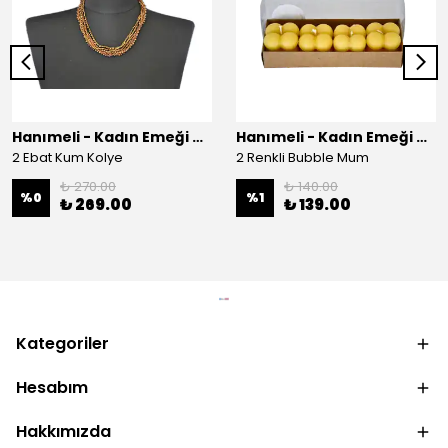
Hanımeli - Kadın Emeği Çarşısı
Hanımeli - Kadın Emeği Çarşısı
2 Ebat Kum Kolye
2 Renkli Bubble Mum
₺ 270.00
₺ 140.00
%
0
%
1
₺ 269.00
₺ 139.00
Kategoriler
Hesabım
Hakkımızda