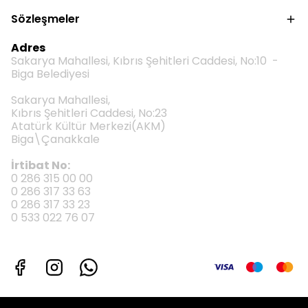
Sözleşmeler
Adres
Sakarya Mahallesi, Kıbrıs Şehitleri Caddesi, No:10 -
Biga Belediyesi
Sakarya Mahallesi,
Kıbrıs Şehitleri Caddesi, No:23
Atatürk Kültür Merkezi(AKM)
Biga\Çanakkale
İrtibat No:
0 286 315 00 00
0 286 317 33 63
0 286 317 33 23
0 533 022 76 07