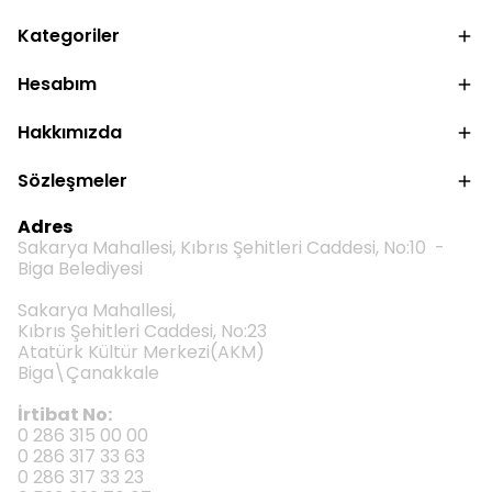
Kategoriler
Hesabım
Hakkımızda
Sözleşmeler
Adres
Sakarya Mahallesi, Kıbrıs Şehitleri Caddesi, No:10 -
Biga Belediyesi
Sakarya Mahallesi,
Kıbrıs Şehitleri Caddesi, No:23
Atatürk Kültür Merkezi(AKM)
Biga\Çanakkale
İrtibat No:
0 286 315 00 00
0 286 317 33 63
0 286 317 33 23