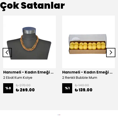
Çok Satanlar
Hanımeli - Kadın Emeği Çarşısı
Hanımeli - Kadın Emeği Çarşısı
2 Ebat Kum Kolye
2 Renkli Bubble Mum
₺ 270.00
₺ 140.00
%
0
%
1
₺ 269.00
₺ 139.00