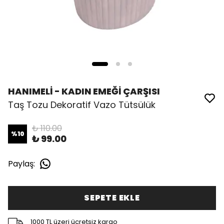
HANIMELİ - KADIN EMEĞİ ÇARŞISI
Taş Tozu Dekoratif Vazo Tütsülük
₺ 110.00
%
10
₺ 99.00
Paylaş
:
SEPETE EKLE
1000 TL üzeri ücretsiz kargo