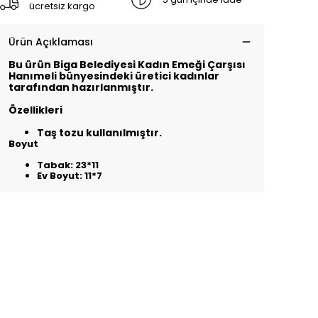
ücretsiz kargo
Ürün Açıklaması
Bu ürün Biga Belediyesi Kadın Emeği Çarşısı
Hanımeli bünyesindeki üretici kadınlar
tarafından hazırlanmıştır.
Özellikleri
Taş tozu kullanılmıştır.
Boyut
Tabak: 23*11
Ev Boyut: 11*7