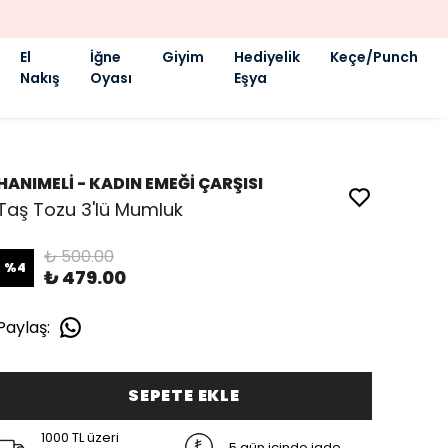
El
İğne
Giyim
Hediyelik
Keçe/Punch
Nakış
Oyası
Eşya
HANIMELİ - KADIN EMEĞİ ÇARŞISI
Taş Tozu 3'lü Mumluk
₺ 500.00
%
4
₺ 479.00
Paylaş
:
SEPETE EKLE
1000 TL üzeri
5 gün içinde iade