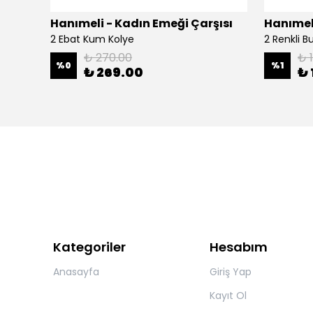
şısı
Hanımeli - Kadın Emeği Çarşısı
Hanımeli
2 Ebat Kum Kolye
2 Renkli 
₺ 270.00
₺ 
%
0
%
1
₺ 269.00
₺ 
Kategoriler
Hesabım
Anasayfa
Giriş Yap
Kayıt Ol