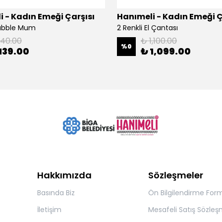
 - Kadın Emeği Çarşısı
Hanımeli - Kadın Emeği Ç
Bubble Mum
2 Renkli El Çantası
140.00
₺ 1,100.00
%
0
139.00
₺ 1,099.00
Hakkımızda
Sözleşmeler
Basında Biz
Ön Bilgilendirme For
İletişim
Mesafeli Satış Sözleş