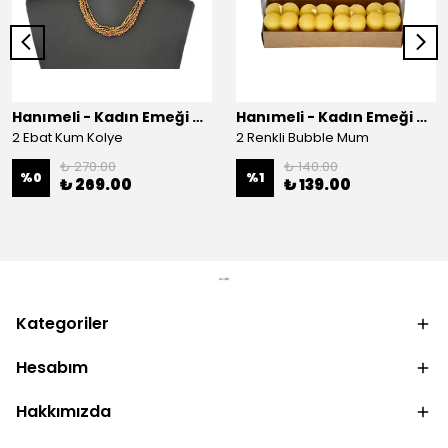
Hanımeli - Kadın Emeği Çarşısı
Hanımeli - Kadın Emeği Çarşısı
2 Ebat Kum Kolye
2 Renkli Bubble Mum
₺ 270.00
₺ 140.00
%
0
%
1
₺ 269.00
₺ 139.00
Kategoriler
Hesabım
Hakkımızda