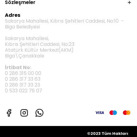
Sözleşmeler
Adres
Sakarya Mahallesi, Kıbrıs Şehitleri Caddesi, No:10 -
Biga Belediyesi
Sakarya Mahallesi,
Kıbrıs Şehitleri Caddesi, No:23
Atatürk Kültür Merkezi(AKM)
Biga\Çanakkale
İrtibat No:
0 286 315 00 00
0 286 317 33 63
0 286 317 33 23
0 533 022 76 07
©2023 Tüm Hakları