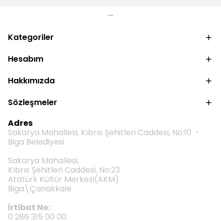
Kategoriler
Hesabım
Hakkımızda
Sözleşmeler
Adres
Sakarya Mahallesi, Kıbrıs Şehitleri Caddesi, No:10 -
Biga Belediyesi
Sakarya Mahallesi,
Kıbrıs Şehitleri Caddesi, No:23
Atatürk Kültür Merkezi(AKM)
Biga\Çanakkale
İrtibat No:
0 286 315 00 00