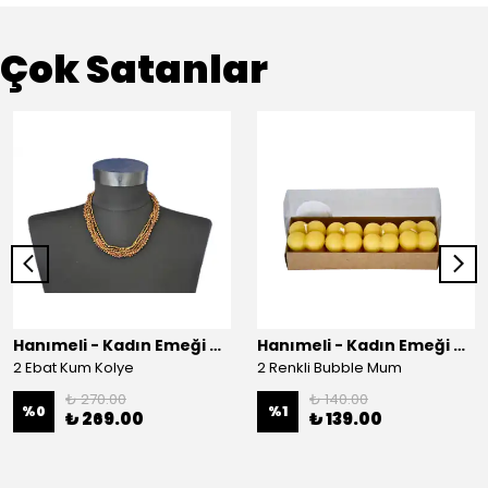
Çok Satanlar
Hanımeli - Kadın Emeği Çarşısı
Hanımeli - Kadın Emeği Çarşısı
2 Ebat Kum Kolye
2 Renkli Bubble Mum
₺ 270.00
₺ 140.00
%
0
%
1
₺ 269.00
₺ 139.00