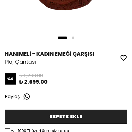
HANIMELİ - KADIN EMEĞİ ÇARŞISI
Plaj Çantası
₺ 2,700.00
%
0
₺ 2,699.00
Paylaş
:
SEPETE EKLE
1000 TL üzeri ücretsiz kargo