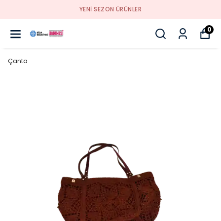
YENI SEZON ÜRÜNLER
0
Çanta