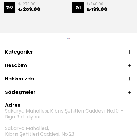
₺ 270.00
₺ 140.00
%
0
%
1
₺ 269.00
₺ 139.00
Kategoriler
Hesabım
Hakkımızda
Sözleşmeler
Adres
Sakarya Mahallesi, Kıbrıs Şehitleri Caddesi, No:10 -
Biga Belediyesi
Sakarya Mahallesi,
Kıbrıs Şehitleri Caddesi, No:23