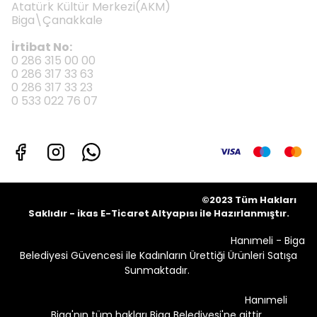
Atatürk Kültür Merkezi(AKM)
Biga\Çanakkale
İrtibat No:
0 286 315 00 00
0 286 317 33 63
0 286 317 33 23
0 533 022 76 07
©2023 Tüm Hakları
Saklıdır - ikas E-Ticaret
Altyapısı ile Hazırlanmıştır.
Hanımeli - Biga
Belediyesi Güvencesi ile Kadınların Ürettiği Ürünleri Satışa
Sunmaktadır.
Hanımeli
Biga'nın tüm hakları Biga Belediyesi'ne aittir.