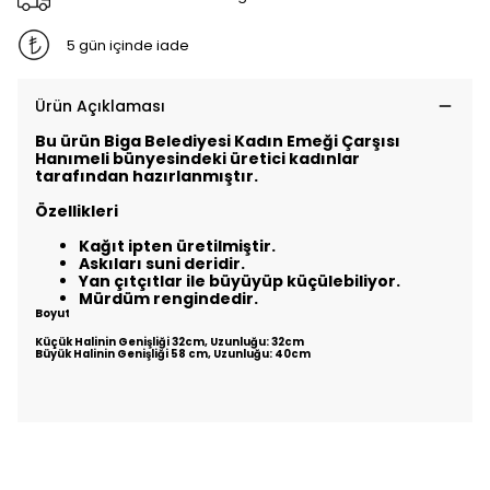
5 gün içinde iade
Ürün Açıklaması
Bu ürün Biga Belediyesi Kadın Emeği Çarşısı
Hanımeli bünyesindeki üretici kadınlar
tarafından hazırlanmıştır.
Özellikleri
Kağıt ipten üretilmiştir.
Askıları suni deridir.
Yan çıtçıtlar ile büyüyüp küçülebiliyor.
Mürdüm rengindedir.
Boyut
Küçük Halinin Genişliği 32cm, Uzunluğu: 32cm
Büyük Halinin Genişliği 58 cm, Uzunluğu: 40cm