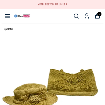
YENI SEZON ÜRÜNLER
0
Çanta