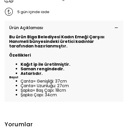
5 gün içinde iade
Ürün Açıklaması
Bu ürün Biga Belediyesi Kadın Emeği Çarşısı
Hanımeli bünyesindeki üretici kadınlar
tarafından hazırlanmıştır.
Özellikleri
Kağıt ip ile üretilmiştir.
Saman rengindedir.
Astarlıdır.
Boyut
Çanta= Genişliği: 37cm
Çanta= Uzunluğu: 27cm
Şapka= Baş Çapı: 18cm
Şapka Çapı: 34cm
Yorumlar