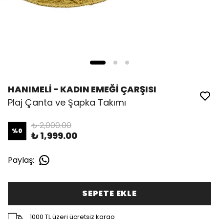
HANIMELİ - KADIN EMEĞİ ÇARŞISI
Plaj Çanta ve Şapka Takımı
₺ 2,000.00
%
0
₺ 1,999.00
Paylaş
:
SEPETE EKLE
1000 TL üzeri ücretsiz kargo