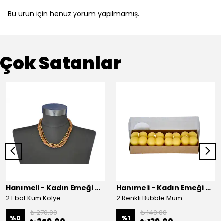
Bu ürün için henüz yorum yapılmamış.
Çok Satanlar
Hanımeli - Kadın Emeği Çarşısı
Hanımeli - Kadın Emeği Çarşısı
2 Ebat Kum Kolye
2 Renkli Bubble Mum
₺ 270.00
₺ 140.00
%
0
%
1