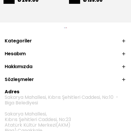
₺ 269.00
₺ 139.00
Kategoriler
Hesabım
Hakkımızda
Sözleşmeler
Adres
Sakarya Mahallesi, Kıbrıs Şehitleri Caddesi, No:10 -
Biga Belediyesi
Sakarya Mahallesi,
Kıbrıs Şehitleri Caddesi, No:23
Atatürk Kültür Merkezi(AKM)
Biga\Çanakkale