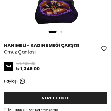
HANIMELİ - KADIN EMEĞİ ÇARŞISI
Omuz Çantası
₺ 1,400.00
%
4
₺ 1,349.00
Paylaş
:
SEPETE EKLE
1000 TL üzeri ücretsiz kargo