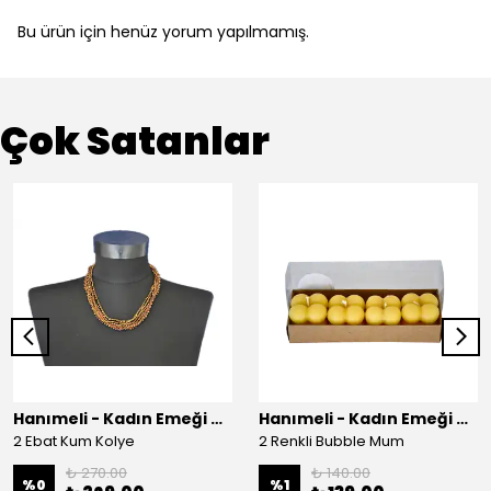
Bu ürün için henüz yorum yapılmamış.
Çok Satanlar
Hanımeli - Kadın Emeği Çarşısı
Hanımeli - Kadın Emeği Çarşısı
2 Ebat Kum Kolye
2 Renkli Bubble Mum
₺ 270.00
₺ 140.00
%
0
%
1