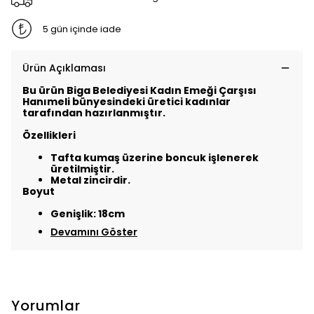
5 gün içinde iade
Ürün Açıklaması
Bu ürün Biga Belediyesi Kadın Emeği Çarşısı
Hanımeli bünyesindeki üretici kadınlar
tarafından hazırlanmıştır.
Özellikleri
Tafta kumaş üzerine boncuk işlenerek
üretilmiştir.
Metal zincirdir.
Boyut
Genişlik: 18cm
Devamını Göster
Yorumlar