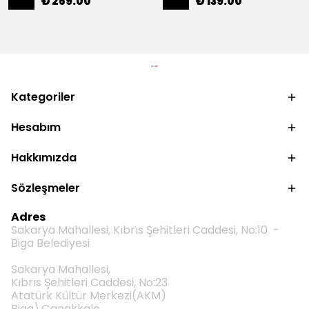
₺ 269.00
₺ 139.00
Kategoriler
Hesabım
Hakkımızda
Sözleşmeler
Adres
Sakarya Mahallesi, Kıbrıs Şehitleri Caddesi, No:10 -
Biga Belediyesi
Sakarya Mahallesi,
Kıbrıs Şehitleri Caddesi, No:23
Atatürk Kültür Merkezi(AKM)
Biga\Çanakkale