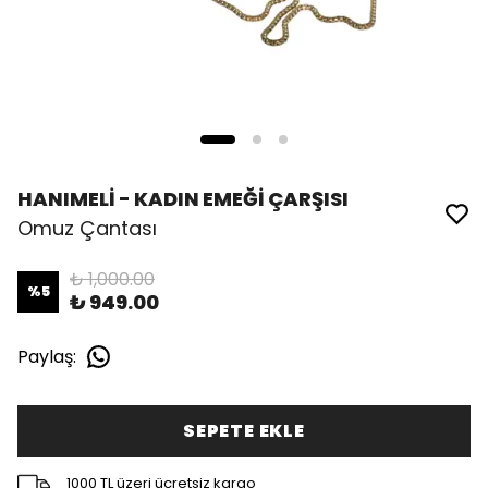
HANIMELİ - KADIN EMEĞİ ÇARŞISI
Omuz Çantası
₺ 1,000.00
%
5
₺ 949.00
Paylaş
:
SEPETE EKLE
1000 TL üzeri ücretsiz kargo