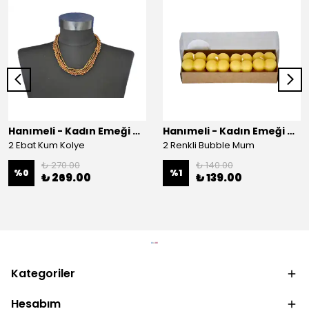
Hanımeli - Kadın Emeği Çarşısı
Hanımeli - Kadın Emeği Çarşısı
2 Ebat Kum Kolye
2 Renkli Bubble Mum
₺ 270.00
₺ 140.00
%
0
%
1
₺ 269.00
₺ 139.00
Kategoriler
Hesabım