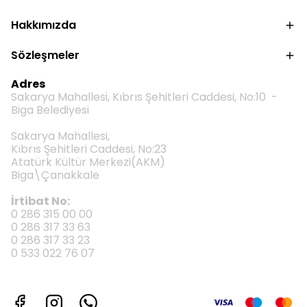
Hakkımızda
Sözleşmeler
Adres
Sakarya Mahallesi, Kıbrıs Şehitleri Caddesi, No:10 -
Biga Belediyesi
Sakarya Mahallesi,
Kıbrıs Şehitleri Caddesi, No:23
Atatürk Kültür Merkezi(AKM)
Biga\Çanakkale
İrtibat No:
0 286 315 00 00
0 286 317 33 63
0 286 317 33 23
0 533 022 76 07