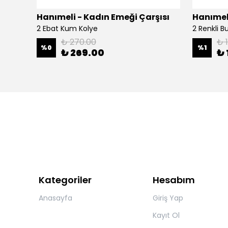
şısı
Hanımeli - Kadın Emeği Çarşısı
Hanımeli
2 Ebat Kum Kolye
2 Renkli 
₺ 270.00
₺ 
%
0
%
1
₺ 269.00
₺ 
Kategoriler
Hesabım
Anasayfa
Giriş Yap
Kayıt Ol