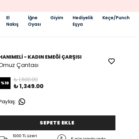
El
İğne
Giyim
Hediyelik
Keçe/Punch
Nakış
Oyası
Eşya
HANIMELİ - KADIN EMEĞİ ÇARŞISI
Omuz Çantası
₺ 1,500.00
%
10
₺ 1,349.00
Paylaş
:
SEPETE EKLE
1000 TL üzeri
5 gün içinde iade