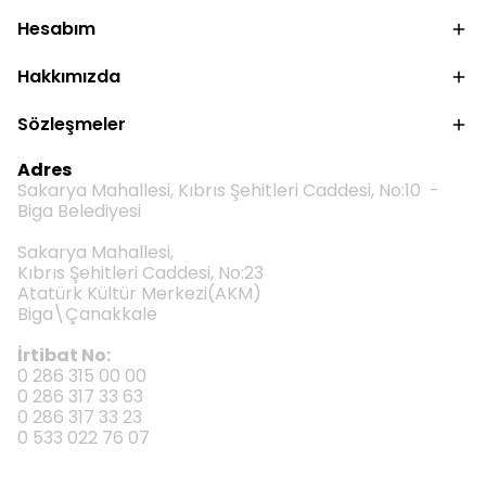
Hesabım
Hakkımızda
Sözleşmeler
Adres
Sakarya Mahallesi, Kıbrıs Şehitleri Caddesi, No:10 -
Biga Belediyesi
Sakarya Mahallesi,
Kıbrıs Şehitleri Caddesi, No:23
Atatürk Kültür Merkezi(AKM)
Biga\Çanakkale
İrtibat No:
0 286 315 00 00
0 286 317 33 63
0 286 317 33 23
0 533 022 76 07