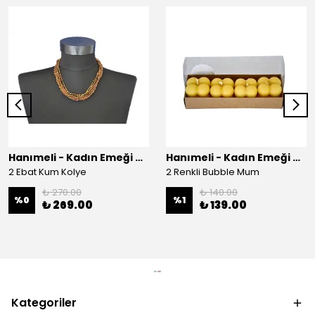
Hanımeli - Kadın Emeği Çarşısı
Hanımeli - Kadın Emeği Çarşısı
2 Ebat Kum Kolye
2 Renkli Bubble Mum
₺ 270.00
₺ 140.00
%
0
%
1
₺ 269.00
₺ 139.00
Kategoriler