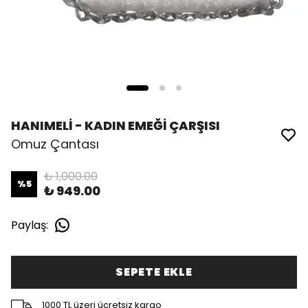
HANIMELİ - KADIN EMEĞİ ÇARŞISI
Omuz Çantası
₺ 1,000.00
%
5
₺ 949.00
Paylaş
:
SEPETE EKLE
1000 TL üzeri ücretsiz kargo