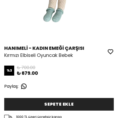
HANIMELİ - KADIN EMEĞİ ÇARŞISI
Kırmızı Elbiseli Oyuncak Bebek
₺ 700.00
%
3
₺ 679.00
Paylaş
:
SEPETE EKLE
1000 TL üzeri ücretsiz kargo