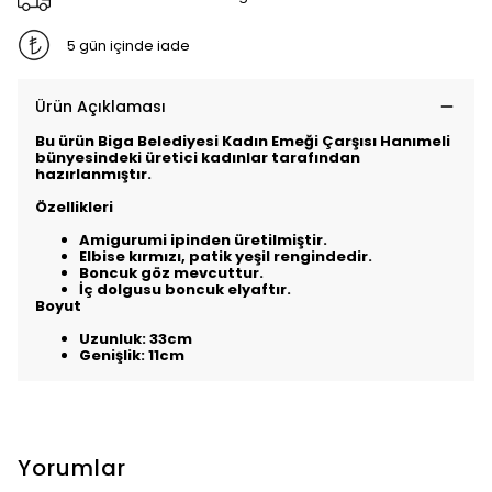
5 gün içinde iade
Ürün Açıklaması
Bu ürün Biga Belediyesi Kadın Emeği Çarşısı Hanımeli
bünyesindeki üretici kadınlar tarafından
hazırlanmıştır.
Özellikleri
Amigurumi ipinden üretilmiştir.
Elbise kırmızı, patik yeşil rengindedir.
Boncuk göz mevcuttur.
İç dolgusu boncuk elyaftır.
Boyut
Uzunluk: 33cm
Genişlik: 11cm
Yorumlar