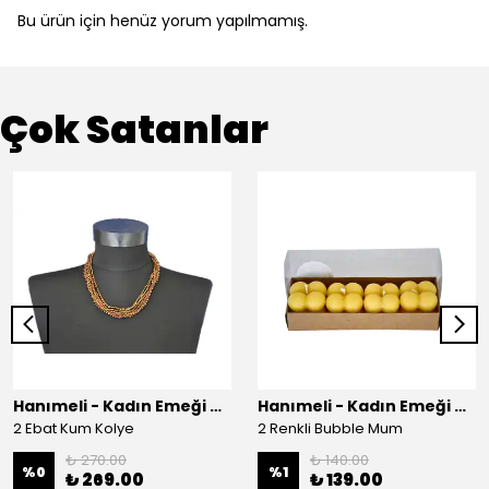
Bu ürün için henüz yorum yapılmamış.
Çok Satanlar
Hanımeli - Kadın Emeği Çarşısı
Hanımeli - Kadın Emeği Çarşısı
2 Ebat Kum Kolye
2 Renkli Bubble Mum
₺ 270.00
₺ 140.00
%
0
%
1
₺ 269.00
₺ 139.00