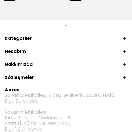
Kategoriler
Hesabım
Hakkımızda
Sözleşmeler
Adres
Sakarya Mahallesi, Kıbrıs Şehitleri Caddesi, No:10 -
Biga Belediyesi
Sakarya Mahallesi,
Kıbrıs Şehitleri Caddesi, No:23
Atatürk Kültür Merkezi(AKM)
Biga\Çanakkale