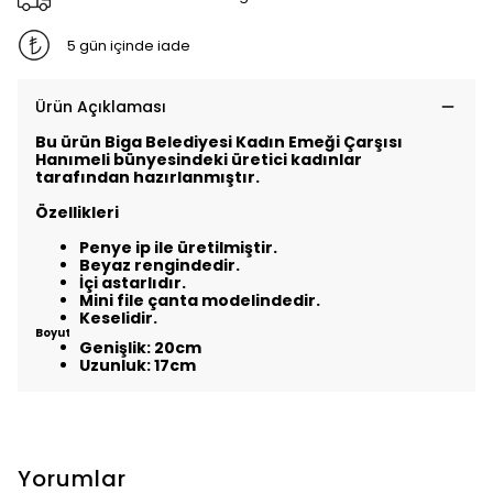
5 gün içinde iade
Ürün Açıklaması
Bu ürün Biga Belediyesi Kadın Emeği Çarşısı
Hanımeli bünyesindeki üretici kadınlar
tarafından hazırlanmıştır.
Özellikleri
Penye ip ile üretilmiştir.
Beyaz rengindedir.
İçi astarlıdır.
Mini file çanta modelindedir.
Keselidir.
Boyut
Genişlik: 20cm
Uzunluk: 17cm
Yorumlar