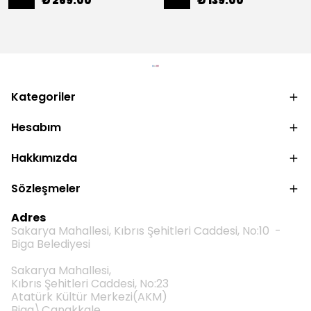
₺ 269.00
₺ 139.00
Kategoriler
Hesabım
Hakkımızda
Sözleşmeler
Adres
Sakarya Mahallesi, Kıbrıs Şehitleri Caddesi, No:10 -
Biga Belediyesi
Sakarya Mahallesi,
Kıbrıs Şehitleri Caddesi, No:23
Atatürk Kültür Merkezi(AKM)
Biga\Çanakkale