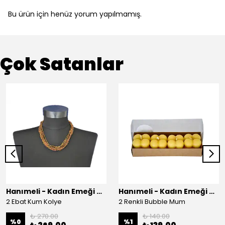
Bu ürün için henüz yorum yapılmamış.
Çok Satanlar
Hanımeli - Kadın Emeği Çarşısı
Hanımeli - Kadın Emeği Çarşısı
2 Ebat Kum Kolye
2 Renkli Bubble Mum
₺ 270.00
₺ 140.00
%
0
%
1