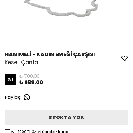
HANIMELİ - KADIN EMEĞİ ÇARŞISI
Keseli Çanta
₺ 700.00
%
2
₺ 689.00
Paylaş
:
STOKTA YOK
1000 TL üzeri ücretsiz kargo