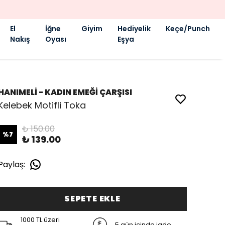
El
İğne
Giyim
Hediyelik
Keçe/Punch
Nakış
Oyası
Eşya
HANIMELİ - KADIN EMEĞİ ÇARŞISI
Kelebek Motifli Toka
₺ 150.00
%
7
₺ 139.00
Paylaş
:
SEPETE EKLE
1000 TL üzeri
5 gün içinde iade