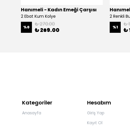
şısı
Hanımeli - Kadın Emeği Çarşısı
Hanımeli
2 Ebat Kum Kolye
2 Renkli 
₺ 270.00
₺ 
%
0
%
1
₺ 269.00
₺ 
Kategoriler
Hesabım
Anasayfa
Giriş Yap
Kayıt Ol