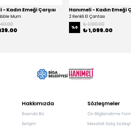
 - Kadın Emeği Çarşısı
Hanımeli - Kadın Emeği Ç
Bubble Mum
2 Renkli El Çantası
140.00
₺ 1,100.00
%
0
139.00
₺ 1,099.00
Hakkımızda
Sözleşmeler
Basında Biz
Ön Bilgilendirme For
İletişim
Mesafeli Satış Sözleş