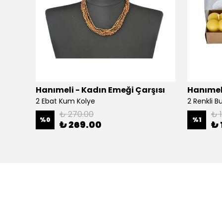
şısı
Hanımeli - Kadın Emeği Çarşısı
Hanımeli
2 Ebat Kum Kolye
2 Renkli 
₺ 270.00
₺ 
%
0
%
1
₺ 269.00
₺ 