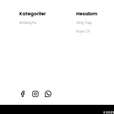
Kategoriler
Hesabım
Anasayfa
Giriş Yap
Kayıt Ol
©2023 Tüm Hakları Sakl