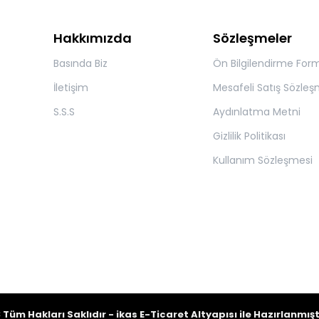
Hakkımızda
Sözleşmeler
Basında Biz
Ön Bilgilendirme For
İletişim
Mesafeli Satış Sözleş
S.S.S
Aydınlatma Metni
Gizlilik Politikası
Kullanım Sözleşmesi
ıdır - ikas E-Ticaret
Altyapısı ile Hazırlanmışt