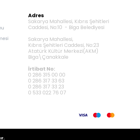
Adres
Sakarya Mahallesi, Kıbrıs Şehitleri
Caddesi, No:10 - Biga Belediyesi
mu
mesi
Sakarya Mahallesi,
Kıbrıs Şehitleri Caddesi, No:23
Atatürk Kültür Merkezi(AKM)
Biga\Çanakkale
İrtibat No:
0 286 315 00 00
0 286 317 33 63
0 286 317 33 23
0 533 022 76 07
ır.