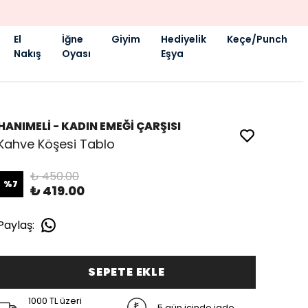
El
İğne
Giyim
Hediyelik
Keçe/Punch
Nakış
Oyası
Eşya
HANIMELİ - KADIN EMEĞİ ÇARŞISI
Kahve Köşesi Tablo
₺ 450.00
%
7
₺ 419.00
Paylaş
:
SEPETE EKLE
1000 TL üzeri
5 gün içinde iade