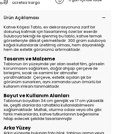
ücretsiz kargo
Ürün Açıklaması
Kahve Köşesi Tablo, ev dekorasyonuna zarif bir
dokunuş katmak için tasarlanmış özel bir eserdir.
Suluboya tekniği ile işlenmiş bu tablo, kahve temalı
görselleriyle dikkat çekmektedir. 300 gram suluboya
kağıdı kullanılarak üretilmiş olması, hem dayanıklılığı
hem de estetik görünümü artırmaktadır.
Tasarım ve Malzeme
Tablonun ön yüzeyinde yer alan asetat film, görselin
korunmasını sağlarken, doğal ahşap çerçeve ile
birleşimi, sıcak ve samimi bir atmosfer
yaratmaktadır. Çerçeve, estetik açıdan şık bir
görünüm sunarken, aynı zamanda uzun ömürlü bir
kullanım imkanı tanımaktadır.
Boyut ve Kullanım Alanları
Tablonun boyutları 34 cm genişlik ve 17 cm yükseklik
ile, çeşitli alanlarda rahatlıkla kullanılabilmesini
sağlamaktadır. Mutfak, oturma odası veya ofis gibi
farklı mekanlarda, kahve tutkunlarının beğenisine
hitap edecek şekilde tasarlanmıştır.
Arka Yüzey
Arka yüzeyde bulunan foto blok, tabloyu asma veya