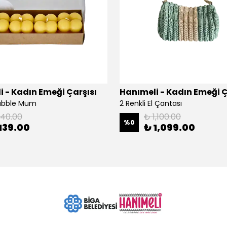
 - Kadın Emeği Çarşısı
Hanımeli - Kadın Emeği Ç
Bubble Mum
2 Renkli El Çantası
140.00
₺ 1,100.00
%
0
139.00
₺ 1,099.00