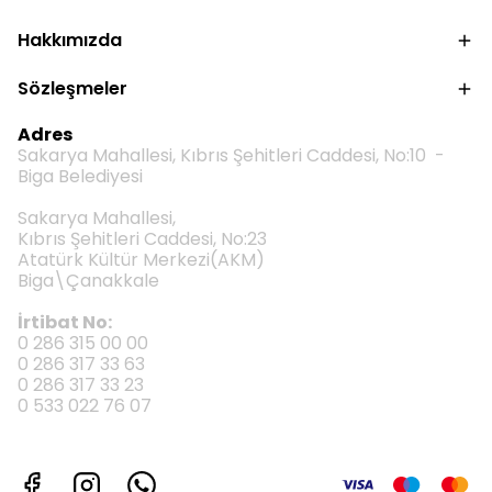
Hakkımızda
Sözleşmeler
Adres
Sakarya Mahallesi, Kıbrıs Şehitleri Caddesi, No:10 -
Biga Belediyesi
Sakarya Mahallesi,
Kıbrıs Şehitleri Caddesi, No:23
Atatürk Kültür Merkezi(AKM)
Biga\Çanakkale
İrtibat No:
0 286 315 00 00
0 286 317 33 63
0 286 317 33 23
0 533 022 76 07