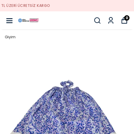
YENI SEZON ÜRÜNLER
0
Giyim