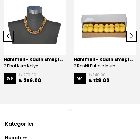
Hanımeli - Kadın Emeği Çarşısı
Hanımeli - Kadın Emeği Çarşısı
2 Ebat Kum Kolye
2 Renkli Bubble Mum
₺ 270.00
₺ 140.00
%
0
%
1
₺ 269.00
₺ 139.00
Kategoriler
Hesabım