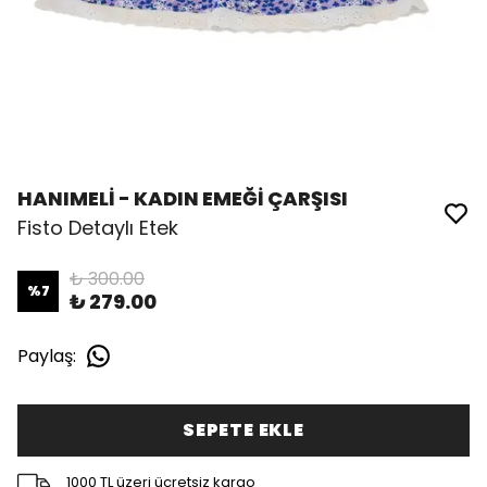
HANIMELİ - KADIN EMEĞİ ÇARŞISI
Fisto Detaylı Etek
₺ 300.00
%
7
₺ 279.00
Paylaş
:
SEPETE EKLE
1000 TL üzeri ücretsiz kargo