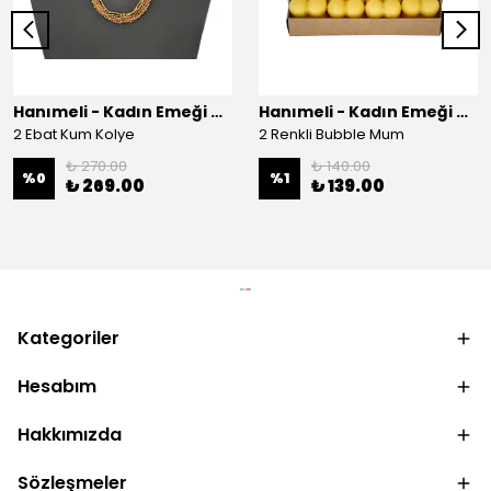
Hanımeli - Kadın Emeği Çarşısı
Hanımeli - Kadın Emeği Çarşısı
2 Ebat Kum Kolye
2 Renkli Bubble Mum
₺ 270.00
₺ 140.00
%
0
%
1
₺ 269.00
₺ 139.00
Kategoriler
Hesabım
Hakkımızda
Sözleşmeler