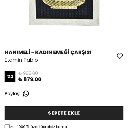
HANIMELİ - KADIN EMEĞİ ÇARŞISI
Etamin Tablo
₺ 900.00
%
2
₺ 879.00
Paylaş
:
SEPETE EKLE
1000 TL üzeri ücretsiz kargo