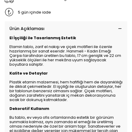
5 gün içinde iade
Ürün Açıklaması
El İşçiliği ile Tasarlanmış Estetik
Etamin tablo, zarif el nakışı ve çiçek motifleri ile özenle
hazırlanmış bir sanat eseridir. Hanımeli - Kadın Emeği
Çarşısı tarafından üretilen bu tablo, 17 cm genişlik ve 22 cm
yükseklik ölçüleri ile her mekâna uyum sağlayacak
boyutlara sahiptir.
Kalite ve Detaylar
Plastik etamin malzemesi, hem hafifliği hem de dayanıklılığı
ile dikkat çekmektedir. El işçiliği ile oluşturulan detaylar, her
bir tablonun benzersiz olmasını sağlar. Çiçek motifleri,
doğanın zarafetini yansıtarak iç mekan dekorasyonuna
sıcak bir dokunuş katmaktadır.
Dekoratif Kullanım
Bu tablo, ev veya ofis ortamlarında estetik bir görünüm
sunmakla kalmaz, aynı zamanda el emeği ile üretilmiş
olması nedeniyle de özel bir anlam taşır. Sanatseverler ve
el işçiliğine değer verenler için mükemmel bir tercih olan