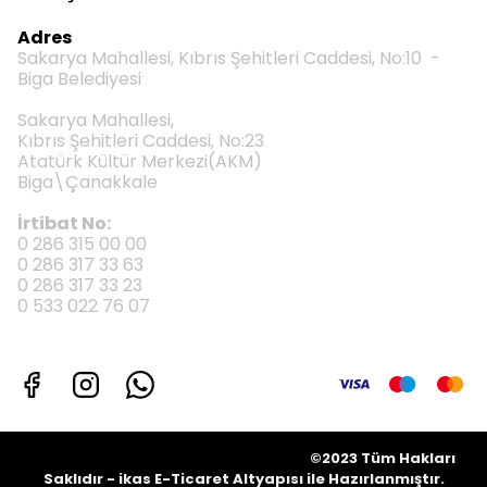
Adres
Sakarya Mahallesi, Kıbrıs Şehitleri Caddesi, No:10 -
Biga Belediyesi
Sakarya Mahallesi,
Kıbrıs Şehitleri Caddesi, No:23
Atatürk Kültür Merkezi(AKM)
Biga\Çanakkale
İrtibat No:
0 286 315 00 00
0 286 317 33 63
0 286 317 33 23
0 533 022 76 07
©2023 Tüm Hakları
Saklıdır - ikas E-Ticaret
Altyapısı ile Hazırlanmıştır.