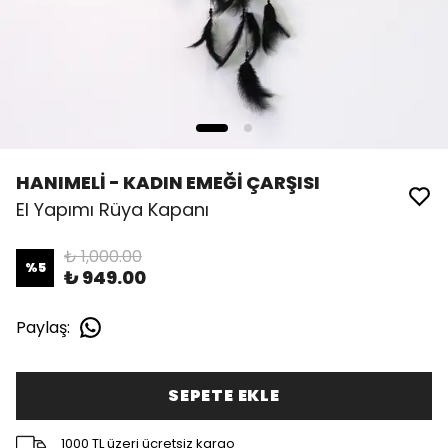
HANIMELİ - KADIN EMEĞİ ÇARŞISI
El Yapımı Rüya Kapanı
₺ 1,000.00
%
5
₺ 949.00
Paylaş
:
SEPETE EKLE
1000 TL üzeri ücretsiz kargo