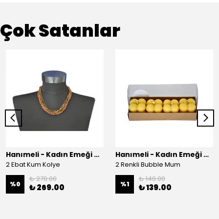
Çok Satanlar
Hanımeli - Kadın Emeği Çarşısı
Hanımeli - Kadın Emeği Çarşısı
2 Ebat Kum Kolye
2 Renkli Bubble Mum
₺ 270.00
₺ 140.00
%
0
%
1
₺ 269.00
₺ 139.00