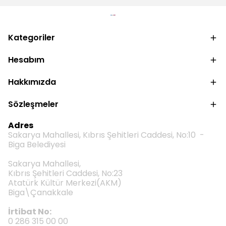
Kategoriler
Hesabım
Hakkımızda
Sözleşmeler
Adres
Sakarya Mahallesi, Kıbrıs Şehitleri Caddesi, No:10 -
Biga Belediyesi
Sakarya Mahallesi,
Kıbrıs Şehitleri Caddesi, No:23
Atatürk Kültür Merkezi(AKM)
Biga\Çanakkale
İrtibat No:
0 286 315 00 00