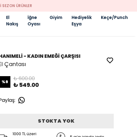
El
İğne
Giyim
Hediyelik
Keçe/Punch
Nakış
Oyası
Eşya
HANIMELİ - KADIN EMEĞİ ÇARŞISI
El Çantası
₺ 600.00
%
9
₺ 549.00
Paylaş
:
STOKTA YOK
1000 TL üzeri
5 gün içinde iade