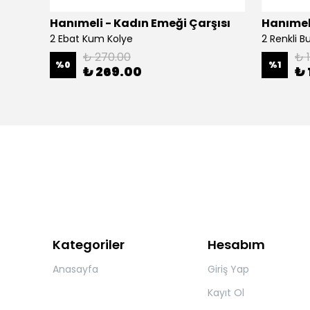
şısı
Hanımeli - Kadın Emeği Çarşısı
Hanımeli
2 Ebat Kum Kolye
2 Renkli 
₺ 270.00
₺ 
%
0
%
1
₺ 269.00
₺ 
Kategoriler
Hesabım
Anasayfa
Giriş Yap
Kayıt Ol