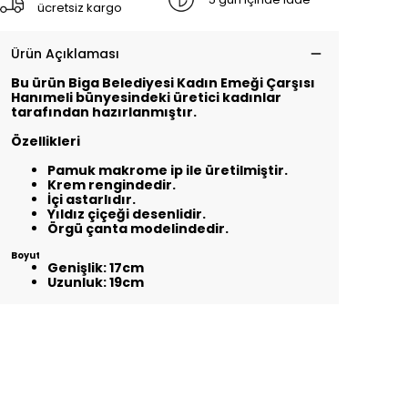
ücretsiz kargo
Ürün Açıklaması
Bu ürün Biga Belediyesi Kadın Emeği Çarşısı
Hanımeli bünyesindeki üretici kadınlar
tarafından hazırlanmıştır.
Özellikleri
Pamuk makrome ip ile üretilmiştir.
Krem rengindedir.
İçi astarlıdır.
Yıldız çiçeği desenlidir.
Örgü çanta modelindedir.
Boyut
Genişlik: 17cm
Uzunluk: 19cm