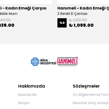
 - Kadın Emeği Çarşısı
Hanımeli - Kadın Emeği Ç
Bubble Mum
2 Renkli El Çantası
140.00
₺ 1,100.00
%
0
139.00
₺ 1,099.00
Hakkımızda
Sözleşmeler
Basında Biz
Ön Bilgilendirme For
İletişim
Mesafeli Satış Sözleş