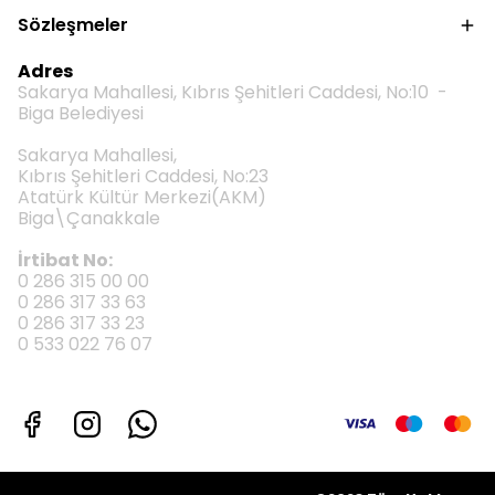
Sözleşmeler
Adres
Sakarya Mahallesi, Kıbrıs Şehitleri Caddesi, No:10 -
Biga Belediyesi
Sakarya Mahallesi,
Kıbrıs Şehitleri Caddesi, No:23
Atatürk Kültür Merkezi(AKM)
Biga\Çanakkale
İrtibat No:
0 286 315 00 00
0 286 317 33 63
0 286 317 33 23
0 533 022 76 07