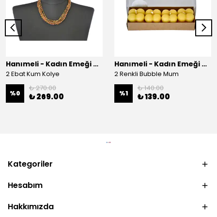
Hanımeli - Kadın Emeği Çarşısı
Hanımeli - Kadın Emeği Çarşısı
2 Ebat Kum Kolye
2 Renkli Bubble Mum
₺ 270.00
₺ 140.00
%
0
%
1
₺ 269.00
₺ 139.00
Kategoriler
Hesabım
Hakkımızda