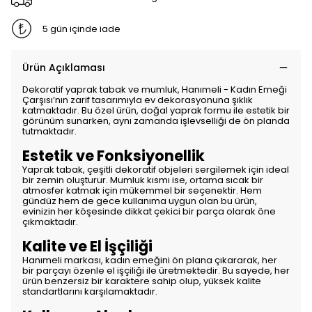
5 gün içinde iade
Ürün Açıklaması
Dekoratif yaprak tabak ve mumluk, Hanımeli - Kadın Emeği
Çarşısı’nın zarif tasarımıyla ev dekorasyonuna şıklık
katmaktadır. Bu özel ürün, doğal yaprak formu ile estetik bir
görünüm sunarken, aynı zamanda işlevselliği de ön planda
tutmaktadır.
Estetik ve Fonksiyonellik
Yaprak tabak, çeşitli dekoratif objeleri sergilemek için ideal
bir zemin oluşturur. Mumluk kısmı ise, ortama sıcak bir
atmosfer katmak için mükemmel bir seçenektir. Hem
gündüz hem de gece kullanıma uygun olan bu ürün,
evinizin her köşesinde dikkat çekici bir parça olarak öne
çıkmaktadır.
Kalite ve El İşçiliği
Hanımeli markası, kadın emeğini ön plana çıkararak, her
bir parçayı özenle el işçiliği ile üretmektedir. Bu sayede, her
ürün benzersiz bir karaktere sahip olup, yüksek kalite
standartlarını karşılamaktadır.