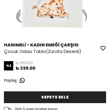
HANIMELİ - KADIN EMEĞİ ÇARŞISI
Çocuk Odası Tablo(Zürafa Desenli)
₺ 350.00
%
3
₺ 339.00
Paylaş
:
SEPETE EKLE
1000 TL üzeri ücretsiz kargo