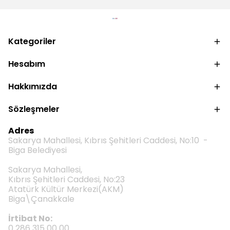
Kategoriler
Hesabım
Hakkımızda
Sözleşmeler
Adres
Sakarya Mahallesi, Kıbrıs Şehitleri Caddesi, No:10 -
Biga Belediyesi
Sakarya Mahallesi,
Kıbrıs Şehitleri Caddesi, No:23
Atatürk Kültür Merkezi(AKM)
Biga\Çanakkale
İrtibat No:
0 286 315 00 00