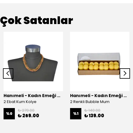
Çok Satanlar
Hanımeli - Kadın Emeği Çarşısı
Hanımeli - Kadın Emeği Çarşısı
2 Ebat Kum Kolye
2 Renkli Bubble Mum
₺ 270.00
₺ 140.00
%
0
%
1
₺ 269.00
₺ 139.00