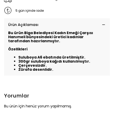
5 gün içinde iade
Ürün Açıklaması
Bu ürün Biga Belediyesi Kadın Emeği Çarşısı
Hanımeli bünyesindeki üretici kadınlar
tarafından hazırlanmıştır.
Özellikleri
Suluboya A6 ebatında üretilmiştir.
300gr suluboya kağıdı kullanılmıştır.
Çerçevesizdir.
Zürafa desenlidir.
Yorumlar
Bu ürün için henüz yorum yapılmamış.