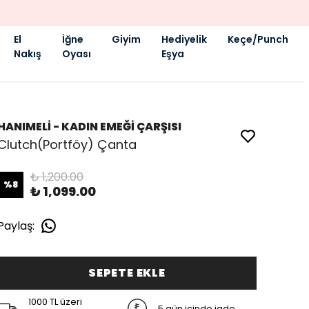
El
İğne
Giyim
Hediyelik
Keçe/Punch
Nakış
Oyası
Eşya
HANIMELİ - KADIN EMEĞİ ÇARŞISI
Clutch(Portföy) Çanta
₺ 1,200.00
%
8
₺ 1,099.00
Paylaş
:
SEPETE EKLE
1000 TL üzeri
5 gün içinde iade