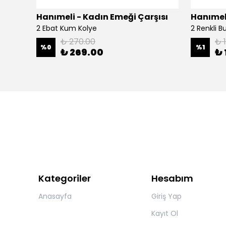
şısı
Hanımeli - Kadın Emeği Çarşısı
Hanımeli
2 Ebat Kum Kolye
2 Renkli 
₺ 270.00
₺ 
%
0
%
1
₺ 269.00
₺ 
Kategoriler
Hesabım
Anasayfa
Giriş Yap
Kayıt Ol