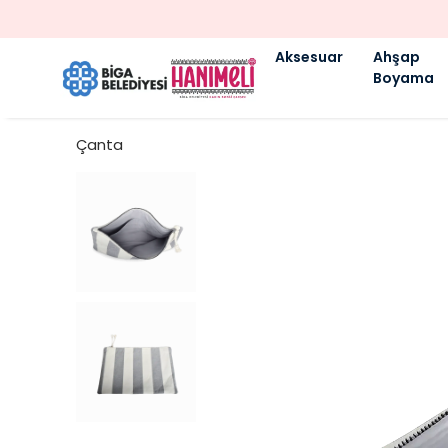
Aksesuar
Ahşap
Boyama
Çanta