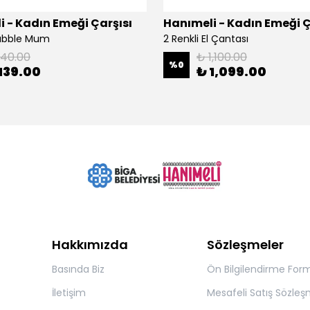
 - Kadın Emeği Çarşısı
Hanımeli - Kadın Emeği Ç
Bubble Mum
2 Renkli El Çantası
140.00
₺ 1,100.00
%
0
139.00
₺ 1,099.00
Hakkımızda
Sözleşmeler
Basında Biz
Ön Bilgilendirme For
İletişim
Mesafeli Satış Sözleş