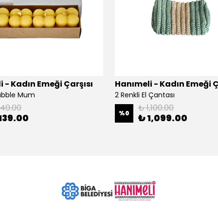
 - Kadın Emeği Çarşısı
Hanımeli - Kadın Emeği Ç
Bubble Mum
2 Renkli El Çantası
140.00
₺ 1,100.00
%
0
139.00
₺ 1,099.00