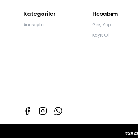
Kategoriler
Hesabım
Anasayfa
Giriş Yap
Kayıt Ol
©2023 Tüm Hakları Sakl