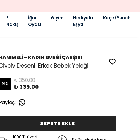
El
İğne
Giyim
Hediyelik
Keçe/Punch
Nakış
Oyası
Eşya
HANIMELİ - KADIN EMEĞİ ÇARŞISI
Civciv Desenli Erkek Bebek Yeleği
₺ 350.00
%
3
₺ 339.00
Paylaş
:
SEPETE EKLE
1000 TL üzeri
5 gün içinde iade