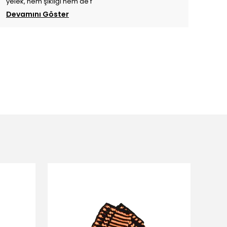
yelek, hem şıklığı hem de f
Devamını Göster