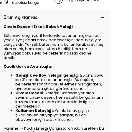
ücretsiz kargo
Ürün Açıklaması
Civciv Desenli Erkek Bebek Yeleği
Süt mavi rengin zarif tonlarıyla tasarlanmış olan bu
yelek, 1 yaşındaki erkek bebekler için ideal bir giyim
parçasıdır. Yüksek kaliteli yün ip kullanılarak üretilmiş
olan yelek, hem sıcak tutma özelliği hem de
yumuşak dokusuyla bebeklerin hassas cildine
dosttur.
Özellikler ve Avantajlar
Genişlik ve Boy:
Yeleğin genişliği 25 cm, boyu
ise 31 cm olarak tasarlanmıştır. Bu ölçüler,
bebeklerin rahat hareket etmesini sağlarken,
aynı zamanda şık bir görünüm sunar.
Civciv Deseni:
Yeleğin üzerinde yer alan
sevimli civciv deseni, hem estetik bir görünüm
kazandırmakta hem de bebeklerin ilgisini
çekmektedir.
Kullanım Kolaylığı:
Yelek, kolay giyilip
çıkarılabilen bir yapıya sahiptir, bu da
ebeveynler için pratiklik sunar.
Hanımeli - Kadın Emeği Çarşısı tarafından üretilen bu