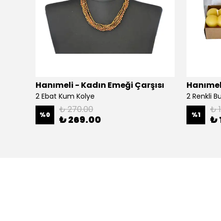
şısı
Hanımeli - Kadın Emeği Çarşısı
Hanımeli
2 Ebat Kum Kolye
2 Renkli 
₺ 270.00
₺ 
%
0
%
1
₺ 269.00
₺ 