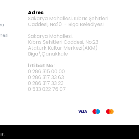
Adres
Sakarya Mahallesi, Kıbrıs Şehitleri
Caddesi, No:10 - Biga Belediyesi
mu
mesi
Sakarya Mahallesi,
Kıbrıs Şehitleri Caddesi, No:23
Atatürk Kültür Merkezi(AKM)
Biga\Çanakkale
İrtibat No:
0 286 315 00 00
0 286 317 33 63
0 286 317 33 23
0 533 022 76 07
ır.