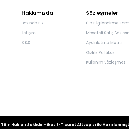
Hakkımızda
Sözleşmeler
Basında Biz
Ön Bilgilendirme For
İletişim
Mesafeli Satış Sözleş
S.S.S
Aydınlatma Metni
Gizlilik Politikası
Kullanım Sözleşmesi
ıdır - ikas E-Ticaret
Altyapısı ile Hazırlanmışt