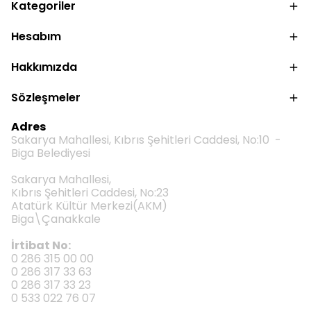
Kategoriler
Hesabım
Hakkımızda
Sözleşmeler
Adres
Sakarya Mahallesi, Kıbrıs Şehitleri Caddesi, No:10 -
Biga Belediyesi
Sakarya Mahallesi,
Kıbrıs Şehitleri Caddesi, No:23
Atatürk Kültür Merkezi(AKM)
Biga\Çanakkale
İrtibat No:
0 286 315 00 00
0 286 317 33 63
0 286 317 33 23
0 533 022 76 07