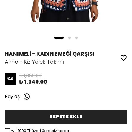
HANIMELİ - KADIN EMEĞİ ÇARŞISI
Anne - Kız Yelek Takımı
₺ 1,350.00
%
0
₺ 1,349.00
Paylaş
:
SEPETE EKLE
1000 TL üzeri ücretsiz kargo