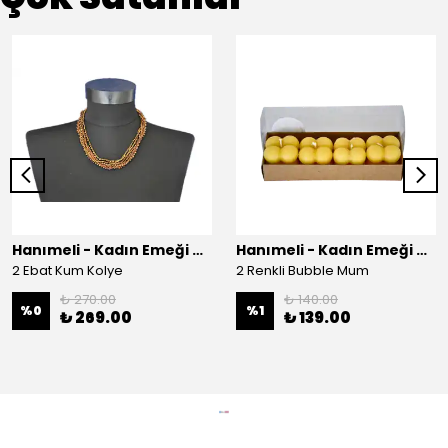
Hanımeli - Kadın Emeği Çarşısı
Hanımeli - Kadın Emeği Çarşısı
2 Ebat Kum Kolye
2 Renkli Bubble Mum
₺ 270.00
₺ 140.00
%
0
%
1
₺ 269.00
₺ 139.00